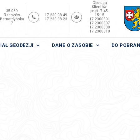
Obsługa
Klientów:
35-069
pn-pt: 7:45-
Rzeszów
17 230 08 49
15:15
Bernardyńska
17 230 08 23
17 2300801
7
17 2300807
17 2300808
17 2300810
IAŁ GEODEZJI
DANE O ZASOBIE
DO POBRAN