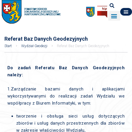
POWIATOWY OŚRODEK
DOKUMENTACJI GEODEZYJNEJ
I KARTOGRAFICZNEJ W RZESZOWIE
DO POBRANIA
WYDZIAŁ GEODEZJI
DANE O ZASOBIE
O NAS
Referat Baz Danych Geodezyjnych
Start
Wydział Geodezji
Referat Baz Danych Geodezyjnych
Do zadań Referatu Baz Danych Geodezyjnych
należy:
1.Zarządzanie bazami danych i aplikacjami
wykorzystywanymi do realizacji zadań Wydziału we
współpracy z Biurem Informatyki, w tym:
tworzenie i obsługa sieci usług dotyczących
zbiorów i usług danych przestrzennych dla zbiorów
w zakresie właściwości Wydziału,