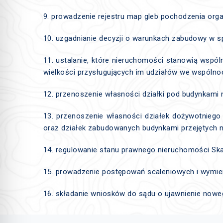
9. prowadzenie rejestru map gleb pochodzenia org
10. uzgadnianie decyzji o warunkach zabudowy w s
11. ustalanie, które nieruchomości stanowią wspó
wielkości przysługujących im udziałów we wspólnoc
12. przenoszenie własności działki pod budynkami na
13. przenoszenie własności działek dożywotniego
oraz działek zabudowanych budynkami przejętych n
14. regulowanie stanu prawnego nieruchomości Sk
15. prowadzenie postępowań scaleniowych i wymien
16. składanie wniosków do sądu o ujawnienie nowe