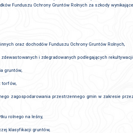
odków Funduszu Ochrony Gruntów Rolnych za szkody wynikające
 i innych oraz dochodów Funduszu Ochrony Gruntów Rolnych,
ów zdewastowanych i zdegradowanych podlegających rekultywacji
ia gruntów,
ż torfów,
nego zagospodarowania przestrzennego gmin w zakresie przezn
tku rolnego na leśny,
j klasyfikacji gruntów,