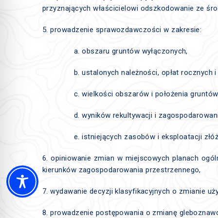
przyznających właścicielowi odszkodowanie ze śr
5. prowadzenie sprawozdawczości w zakresie:
a. obszaru gruntów wyłączonych,
b. ustalonych należności, opłat rocznych
c. wielkości obszarów i położenia grunt
d. wyników rekultywacji i zagospodarowan
e. istniejących zasobów i eksploatacji złó
6. opiniowanie zmian w miejscowych planach ogól
kierunków zagospodarowania przestrzennego,
7. wydawanie decyzji klasyfikacyjnych o zmianie uży
8. prowadzenie postępowania o zmianę gleboznawcze