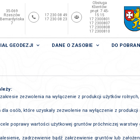
Obsługa
Klientów:
35-069
pn-pt: 7:45-
Rzeszów
17 230 08 49
15:15
Bernardyńska
17 230 08 23
17 2300801
7
17 2300807
17 2300808
17 2300810
IAŁ GEODEZJI
DANE O ZASOBIE
DO POBRAN
leży:
akresie zezwolenia na wyłączenie z produkcji użytków rolnych,
 dla osób, które uzyskały zezwolenie na wyłączenie z produkcji r
a cele poprawy wartości użytkowej gruntów próchniczej warstwy 
alesienie, zadrzewienie bądź zakrzewienie gruntów lub założen