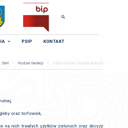
IA
PSIP
KONTAKT
Start
Wydział Geodezji
Odział Ochrony Gruntów Rolnych
olnej,
gleby oraz torfowisk,
ie na nich trwałych użytków zielonych oraz decyzji