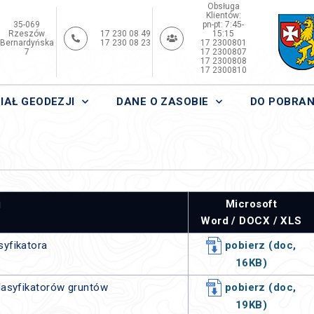
Obsługa
Klientów:
35-069
pn-pt: 7:45-
Rzeszów
17 230 08 49
15:15
Bernardyńska
17 230 08 23
17 2300801
7
17 2300807
17 2300808
17 2300810
IAŁ GEODEZJI
DANE O ZASOBIE
DO POBRAN
j
Microsoft
Word / DOCX / XLS
syfikatora
pobierz (doc,
16KB)
lasyfikatorów gruntów
pobierz (doc,
19KB)