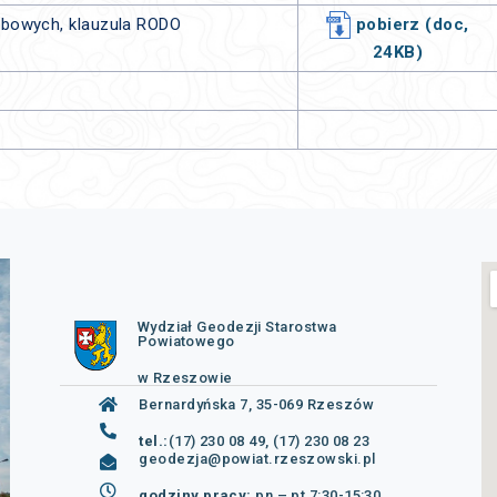
obowych, klauzula RODO
pobierz (doc,
24KB)
Wydział Geodezji Starostwa
Powiatowego
w Rzeszowie
Bernardyńska 7, 35-069 Rzeszów
tel.:
(17) 230 08 49, (17) 230 08 23
geodezja@powiat.rzeszowski.pl
godziny pracy:
pn – pt 7:30-15:30