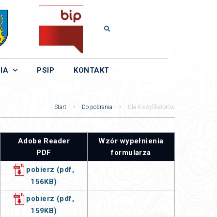
IA
PSIP
KONTAKT
Start
Do pobrania
Dla Klasyfikatorów
Adobe Reader
Wzór wypełnienia
PDF
formularza
pobierz (pdf,
156KB)
pobierz (pdf,
159KB)