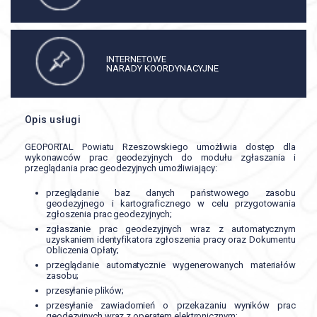
INTERNETOWE
NARADY KOORDYNACYJNE
Opis usługi
GEOPORTAL Powiatu Rzeszowskiego umożliwia dostęp dla
wykonawców prac geodezyjnych do modułu zgłaszania i
przeglądania prac geodezyjnych umożliwiający:
przeglądanie baz danych państwowego zasobu
geodezyjnego i kartograficznego w celu przygotowania
zgłoszenia prac geodezyjnych;
zgłaszanie prac geodezyjnych wraz z automatycznym
uzyskaniem identyfikatora zgłoszenia pracy oraz Dokumentu
Obliczenia Opłaty;
przeglądanie automatycznie wygenerowanych materiałów
zasobu;
przesyłanie plików;
przesyłanie zawiadomień o przekazaniu wyników prac
geodezyjnych wraz z operatem elektronicznym;