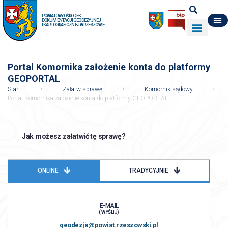
POWIATOWY OŚRODEK
DOKUMENTACJI GEODEZYJNEJ
I KARTOGRAFICZNEJ W RZESZOWIE
DO POBRANIA
WYDZIAŁ GEODEZJI
DANE O ZASOBIE
O NAS
Portal Komornika założenie konta do platformy
GEOPORTAL
Start
Załatw sprawę
Komornik sądowy
Portal Komornika założenie konta do platformy GEOPORTAL
Jak możesz załatwić tę sprawę?
ONLINE
TRADYCYJNIE
E-MAIL
( WYŚLIJ)
geodezja@powiat.rzeszowski.pl