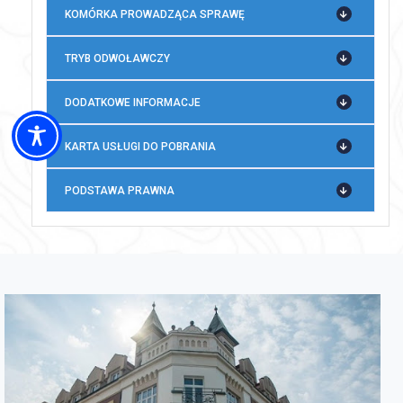
KOMÓRKA PROWADZĄCA SPRAWĘ
TRYB ODWOŁAWCZY
DODATKOWE INFORMACJE
KARTA USŁUGI DO POBRANIA
PODSTAWA PRAWNA