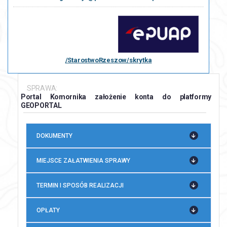
/StarostwoRzeszow/skrytka
SPRAWA:
Portal Komornika założenie konta do platformy
GEOPORTAL
DOKUMENTY
MIEJSCE ZAŁATWIENIA SPRAWY
TERMIN I SPOSÓB REALIZACJI
OPŁATY