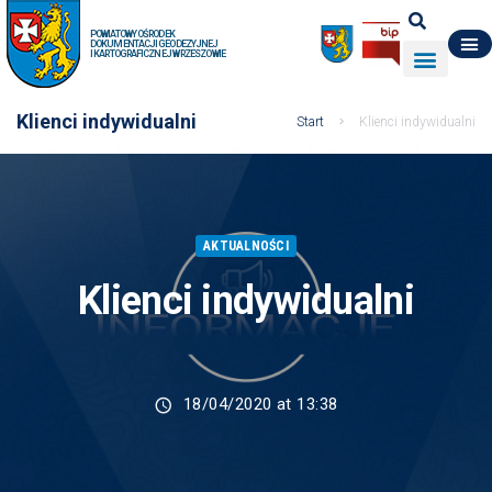
POWIATOWY OŚRODEK
DOKUMENTACJI GEODEZYJNEJ
I KARTOGRAFICZNEJ W RZESZOWIE
DO POBRANIA
WYDZIAŁ GEODEZJI
DANE O ZASOBIE
O NAS
Klienci indywidualni
Start
Klienci indywidualni
AKTUALNOŚCI
Klienci indywidualni
18/04/2020 at 13:38