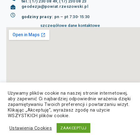
tel.:
(17) 230 08 49, (17) 230 08 23
geodezja@powiat.rzeszowski.pl
godziny pracy:
pn – pt 7:30-15:30
szczegółowe dane kontaktowe
Używamy plików cookie na naszej stronie internetowej,
aby zapewnić Ci najbardziej odpowiednie wrażenia dzięki
zapamiętywaniu Twoich preferencji i powtarzaniu wizyt.
Klikając „Akceptuję”, wyrażasz zgodę na użycie
WSZYSTKICH plików cookie.
© Copyright 2022, Wszelkie prawa zastrzeżone
Ustawienia Cookies
ZAAKCEPTUJ
Deklaracja dostępności