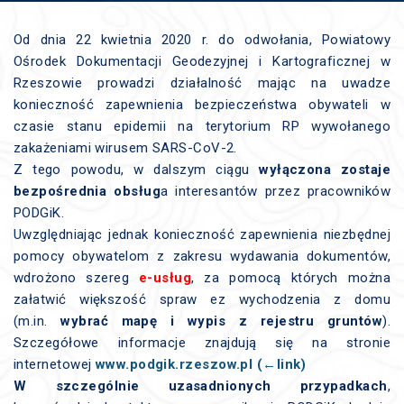
Od dnia 22 kwietnia 2020 r. do odwołania, Powiatowy
Ośrodek Dokumentacji Geodezyjnej i Kartograficznej w
Rzeszowie prowadzi działalność mając na uwadze
konieczność zapewnienia bezpieczeństwa obywateli w
czasie stanu epidemii na terytorium RP wywołanego
zakażeniami wirusem SARS-CoV-2.
Z tego powodu, w dalszym ciągu
wyłączona zostaje
bezpośrednia obsług
a interesantów przez pracowników
PODGiK.
Uwzględniając jednak konieczność zapewnienia niezbędnej
pomocy obywatelom z zakresu wydawania dokumentów,
wdrożono szereg
e-usług
, za pomocą których można
załatwić większość spraw ez wychodzenia z domu
(m.in.
wybrać mapę i wypis z rejestru gruntów
).
Szczegółowe informacje znajdują się na stronie
internetowej
www.podgik.rzeszow.pl (←link)
W szczególnie uzasadnionych przypadkach
,