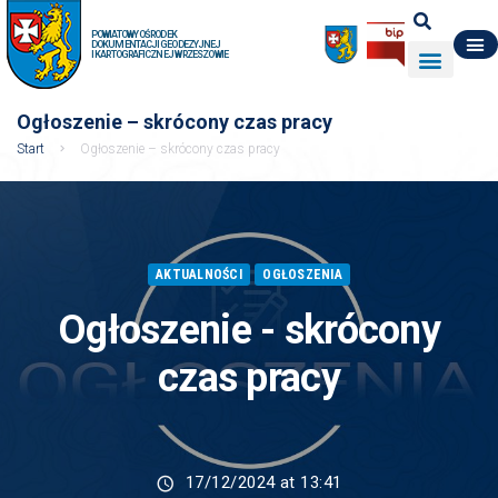
POWIATOWY OŚRODEK
DOKUMENTACJI GEODEZYJNEJ
I KARTOGRAFICZNEJ W RZESZOWIE
DO POBRANIA
WYDZIAŁ GEODEZJI
DANE O ZASOBIE
O NAS
Ogłoszenie – skrócony czas pracy
Start
Ogłoszenie – skrócony czas pracy
AKTUALNOŚCI
OGŁOSZENIA
Ogłoszenie - skrócony
czas pracy
17/12/2024 at 13:41