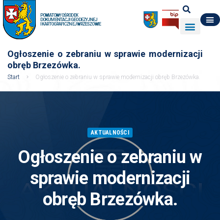
POWIATOWY OŚRODEK
DOKUMENTACJI GEODEZYJNEJ
I KARTOGRAFICZNEJ W RZESZOWIE
DO POBRANIA
WYDZIAŁ GEODEZJI
DANE O ZASOBIE
O NAS
Ogłoszenie o zebraniu w sprawie modernizacji
obręb Brzezówka.
Start
Ogłoszenie o zebraniu w sprawie modernizacji obręb Brzezówka.
AKTUALNOŚCI
Ogłoszenie o zebraniu w
sprawie modernizacji
obręb Brzezówka.