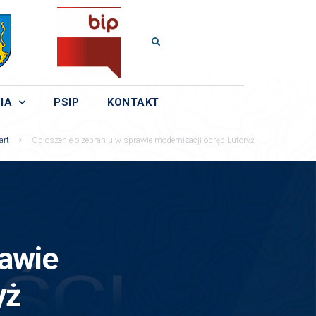
IA
PSIP
KONTAKT
art
Ogłoszenie o zebraniu w sprawie modernizacji obręb Lutoryż
rawie
yż