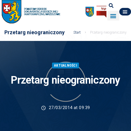
POWIATOWY OŚRODEK
DOKUMENTACJI GEODEZYJNEJ
I KARTOGRAFICZNEJ W RZESZOWIE
DO POBRANIA
WYDZIAŁ GEODEZJI
DANE O ZASOBIE
O NAS
Przetarg nieograniczony
Start
Przetarg nieograniczony
AKTUALNOŚCI
Przetarg nieograniczony
27/03/2014 at 09:39