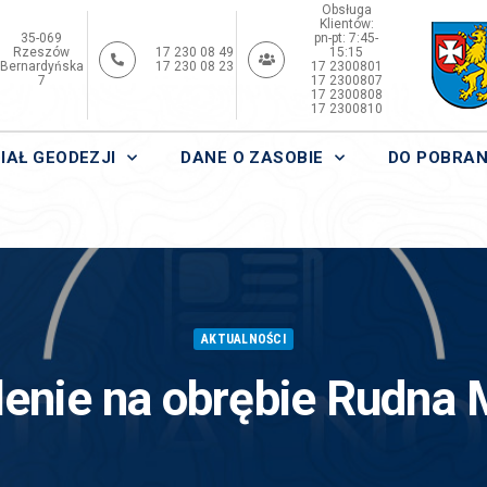
Obsługa
Klientów:
35-069
pn-pt: 7:45-
Rzeszów
17 230 08 49
15:15
Bernardyńska
17 230 08 23
17 2300801
7
17 2300807
17 2300808
17 2300810
IAŁ GEODEZJI
DANE O ZASOBIE
DO POBRAN
AKTUALNOŚCI
lenie na obrębie Rudna 