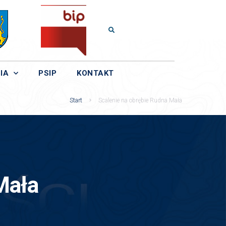
IA
PSIP
KONTAKT
Start
Scalenie na obrębie Rudna Mała
Mała