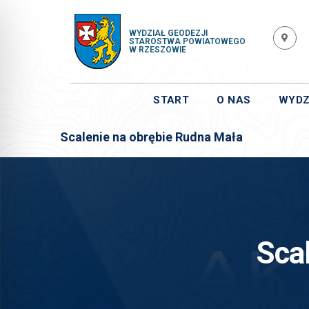
WYDZIAŁ GEODEZJI
STAROSTWA POWIATOWEGO
W RZESZOWIE
START
O NAS
WYDZ
Scalenie na obrębie Rudna Mała
Sca