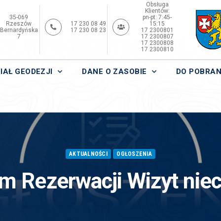
Obsługa
Klientów:
35-069
pn-pt: 7:45-
Rzeszów
17 230 08 49
15:15
Bernardyńska
17 230 08 23
17 2300801
7
17 2300807
17 2300808
17 2300810
IAŁ GEODEZJI
DANE O ZASOBIE
DO POBRAN
AKTUALNOŚCI
OGŁOSZENIA
m Rezerwacji Wizyt nie