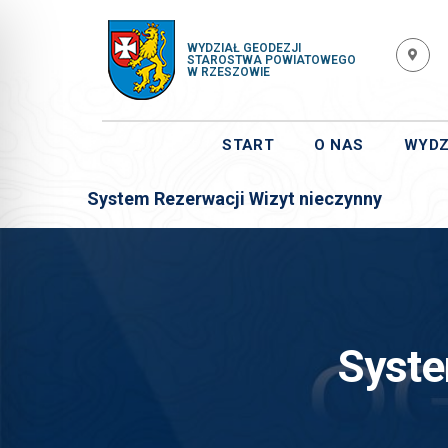
WYDZIAŁ GEODEZJI
STAROSTWA POWIATOWEGO
W RZESZOWIE
START
O NAS
WYDZ
System Rezerwacji Wizyt nieczynny
Syste