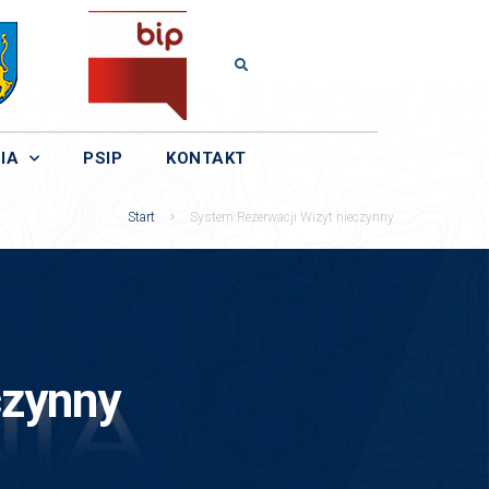
IA
PSIP
KONTAKT
Start
System Rezerwacji Wizyt nieczynny
czynny