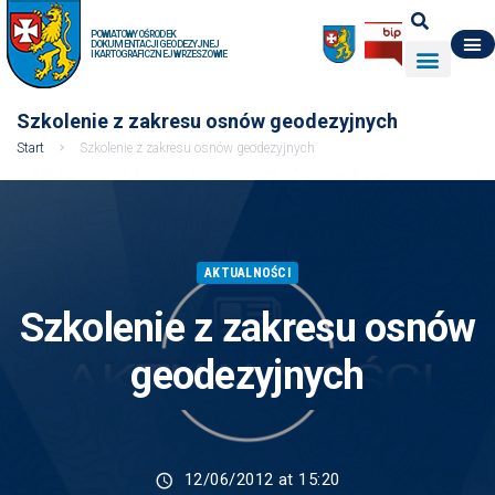
POWIATOWY OŚRODEK
DOKUMENTACJI GEODEZYJNEJ
I KARTOGRAFICZNEJ W RZESZOWIE
DO POBRANIA
WYDZIAŁ GEODEZJI
DANE O ZASOBIE
O NAS
Szkolenie z zakresu osnów geodezyjnych
Start
Szkolenie z zakresu osnów geodezyjnych
AKTUALNOŚCI
Szkolenie z zakresu osnów
geodezyjnych
12/06/2012 at 15:20