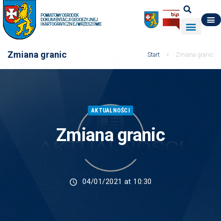
POWIATOWY OŚRODEK
DOKUMENTACJI GEODEZYJNEJ
I KARTOGRAFICZNEJ W RZESZOWIE
DO POBRANIA
WYDZIAŁ GEODEZJI
DANE O ZASOBIE
O NAS
Zmiana granic
Start
Zmiana granic
AKTUALNOŚCI
Zmiana granic
04/01/2021 at 10:30