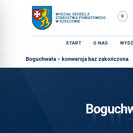
WYDZIAŁ GEODEZJI
STAROSTWA POWIATOWEGO
W RZESZOWIE
START
O NAS
WYDZ
Boguchwała – konwersja baz zakończona
Boguchw