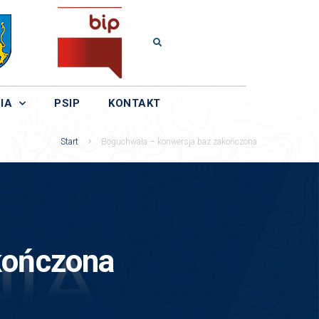
IA
PSIP
KONTAKT
Start
Boguchwała – konwersja baz zakończona
kończona