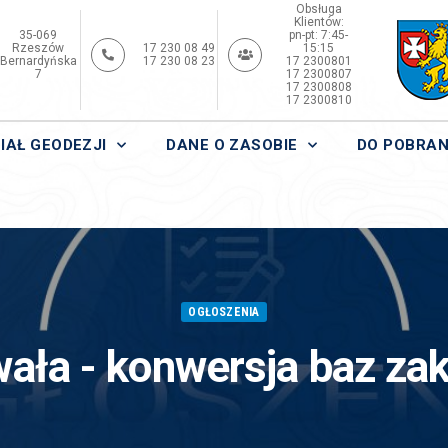
Obsługa
Klientów:
35-069
pn-pt: 7:45-
Rzeszów
17 230 08 49
15:15
Bernardyńska
17 230 08 23
17 2300801
7
17 2300807
17 2300808
17 2300810
IAŁ GEODEZJI
DANE O ZASOBIE
DO POBRAN
OGŁOSZENIA
ała - konwersja baz za