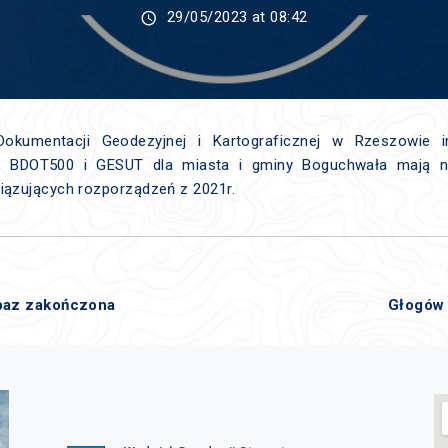
29/05/2023 at 08:42
okumentacji Geodezyjnej i Kartograficznej w Rzeszowie i
B, BDOT500 i GESUT dla miasta i gminy Boguchwała mają n
ązujących rozporządzeń z 2021r.
baz zakończona
Głogów 