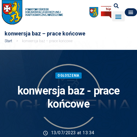
POWIATOWY OŚRODEK
DOKUMENTACJI GEODEZYJNEJ
I KARTOGRAFICZNEJ W RZESZOWIE
DO POBRANIA
WYDZIAŁ GEODEZJI
DANE O ZASOBIE
O NAS
konwersja baz – prace końcowe
Start
konwersja baz – prace końcowe
OGŁOSZENIA
konwersja baz - prace
końcowe
13/07/2023 at 13:34