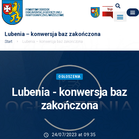
POWIATOWY OŚRODEK
DOKUMENTACJI GEODEZYJNEJ
I KARTOGRAFICZNEJ W RZESZOWIE
DO POBRANIA
WYDZIAŁ GEODEZJI
DANE O ZASOBIE
O NAS
Lubenia – konwersja baz zakończona
Start
Lubenia – konwersja baz zakończona
OGŁOSZENIA
Lubenia - konwersja baz
zakończona
24/07/2023 at 09:35