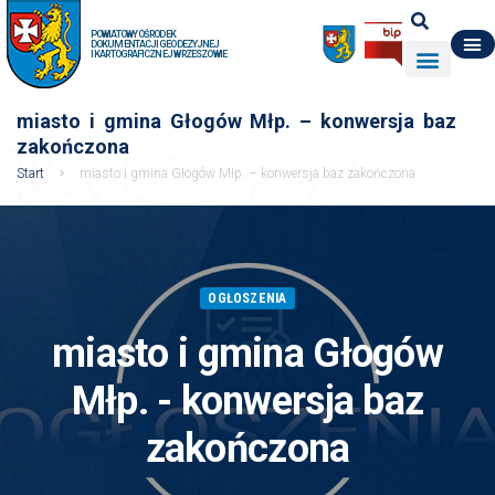
POWIATOWY OŚRODEK
DOKUMENTACJI GEODEZYJNEJ
I KARTOGRAFICZNEJ W RZESZOWIE
DO POBRANIA
WYDZIAŁ GEODEZJI
DANE O ZASOBIE
O NAS
miasto i gmina Głogów Młp. – konwersja baz
zakończona
Start
miasto i gmina Głogów Młp. – konwersja baz zakończona
OGŁOSZENIA
miasto i gmina Głogów
Młp. - konwersja baz
zakończona