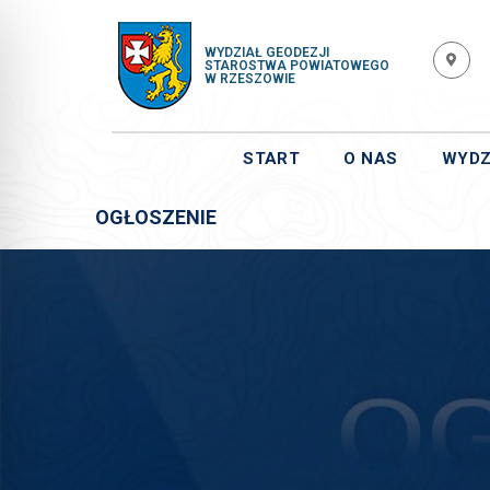
WYDZIAŁ GEODEZJI
STAROSTWA POWIATOWEGO
W RZESZOWIE
START
O NAS
WYDZ
OGŁOSZENIE