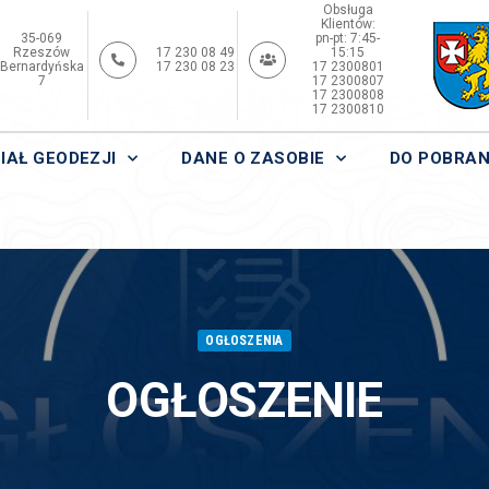
Obsługa
Klientów:
35-069
pn-pt: 7:45-
Rzeszów
17 230 08 49
15:15
Bernardyńska
17 230 08 23
17 2300801
7
17 2300807
17 2300808
17 2300810
IAŁ GEODEZJI
DANE O ZASOBIE
DO POBRAN
OGŁOSZENIA
OGŁOSZENIE