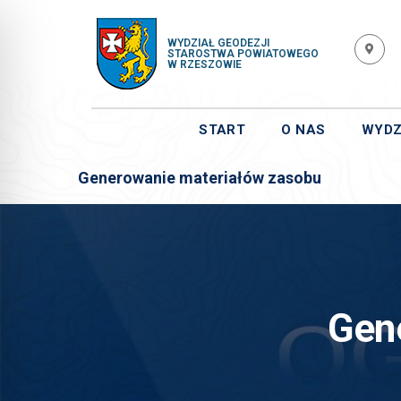
WYDZIAŁ GEODEZJI
STAROSTWA POWIATOWEGO
W RZESZOWIE
START
O NAS
WYDZ
Generowanie materiałów zasobu
Gen