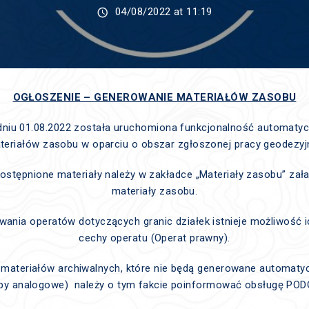
04/08/2022 at 11:19
OGŁOSZENIE – GENEROWANIE MATERIAŁÓW ZASOBU
dniu 01.08.2022 została uruchomiona funkcjonalność automat
teriałów zasobu w oparciu o obszar zgłoszonej pracy geodezyjn
ostępnione materiały należy w zakładce „Materiały zasobu” z
materiały zasobu.
ania operatów dotyczących granic działek istnieje możliwość i
cechy operatu (Operat prawny).
materiałów archiwalnych, które nie będą generowane automatyc
y analogowe) należy o tym fakcie poinformować obsługę POD