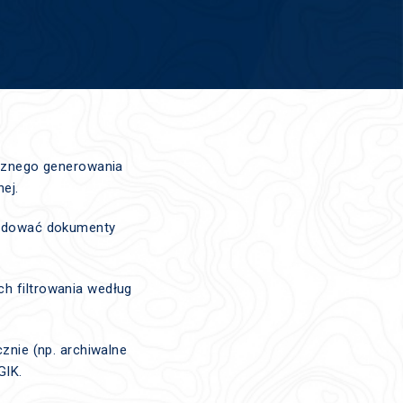
ycznego generowania
ej.
aładować dokumenty
ch filtrowania według
znie (np. archiwalne
GIK.