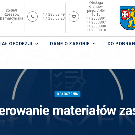
Obsługa
Klientów:
35-069
pn-pt: 7:45-
Rzeszów
17 230 08 49
15:15
Bernardyńska
17 230 08 23
17 2300801
7
17 2300807
17 2300808
17 2300810
IAŁ GEODEZJI
DANE O ZASOBIE
DO POBRAN
OGŁOSZENIA
erowanie materiałów za