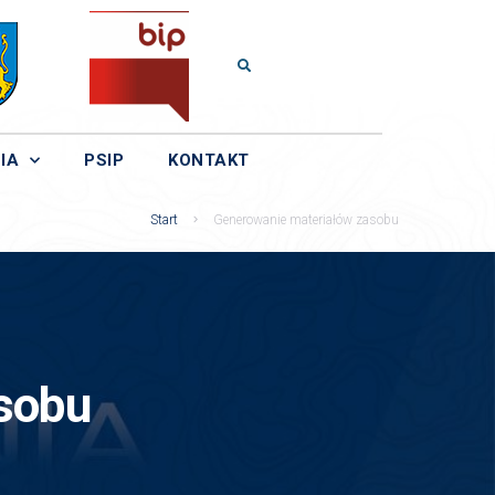
IA
PSIP
KONTAKT
Start
Generowanie materiałów zasobu
sobu