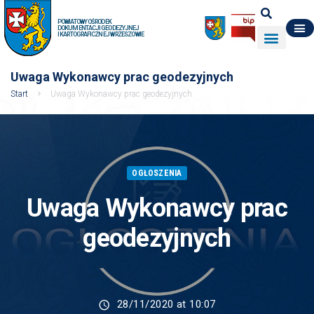
POWIATOWY OŚRODEK
DOKUMENTACJI GEODEZYJNEJ
I KARTOGRAFICZNEJ W RZESZOWIE
DO POBRANIA
WYDZIAŁ GEODEZJI
DANE O ZASOBIE
O NAS
Uwaga Wykonawcy prac geodezyjnych
Start
Uwaga Wykonawcy prac geodezyjnych
OGŁOSZENIA
Uwaga Wykonawcy prac
geodezyjnych
28/11/2020 at 10:07