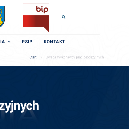
IA
PSIP
KONTAKT
Start
Uwaga Wykonawcy prac geodezyjnych
zyjnych