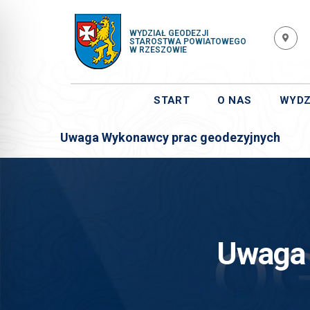
WYDZIAŁ GEODEZJI
STAROSTWA POWIATOWEGO
W RZESZOWIE
START
O NAS
WYDZ
Uwaga Wykonawcy prac geodezyjnych
Uwaga 