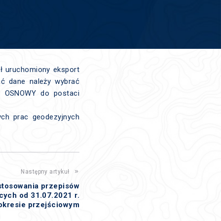
ał uruchomiony eksport
ć dane należy wybrać
az OSNOWY do postaci
ch prac geodezyjnych
Następny artykuł
 stosowania przepisów
ych od 31.07.2021 r.
okresie przejściowym