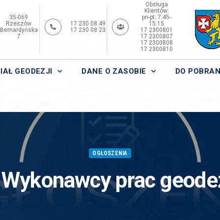
Obsługa
Klientów:
35-069
pn-pt: 7:45-
Rzeszów
17 230 08 49
15:15
Bernardyńska
17 230 08 23
17 2300801
7
17 2300807
17 2300808
17 2300810
IAŁ GEODEZJI
DANE O ZASOBIE
DO POBRAN
OGŁOSZENIA
Wykonawcy prac geode