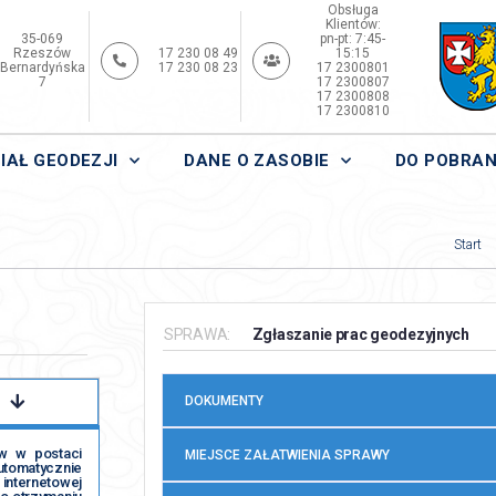
Obsługa
Klientów:
35-069
pn-pt: 7:45-
Rzeszów
17 230 08 49
15:15
Bernardyńska
17 230 08 23
17 2300801
7
17 2300807
17 2300808
17 2300810
IAŁ GEODEZJI
DANE O ZASOBIE
DO POBRAN
Start
SPRAWA:
Zgłaszanie prac geodezyjnych
DOKUMENTY
ów w postaci
MIEJSCE ZAŁATWIENIA SPRAWY
omatycznie
nternetowej