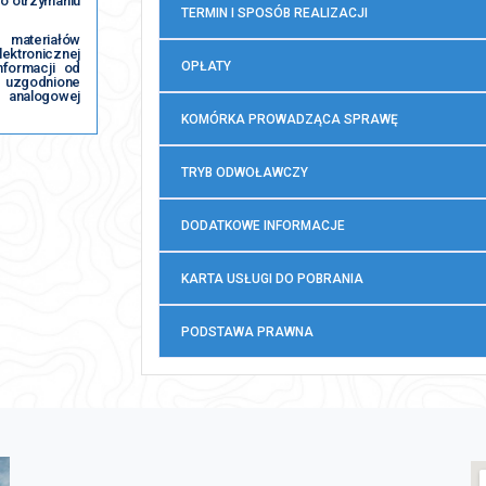
o otrzymaniu
TERMIN I SPOSÓB REALIZACJI
materiałów
ektronicznej
OPŁATY
nformacji od
y uzgodnione
 analogowej
.
KOMÓRKA PROWADZĄCA SPRAWĘ
TRYB ODWOŁAWCZY
DODATKOWE INFORMACJE
KARTA USŁUGI DO POBRANIA
PODSTAWA PRAWNA