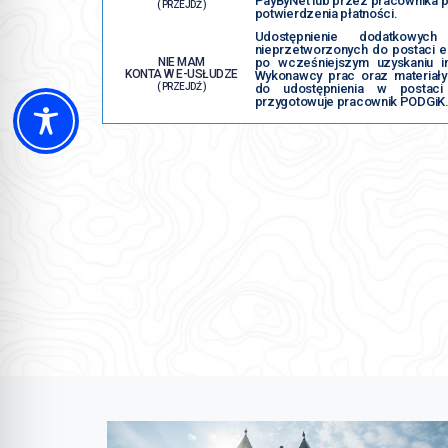
PayByNet lub przez pracownika p
( PRZEJDŹ )
potwierdzenia płatności.
Udostępnienie dodatkowych 
nieprzetworzonych do postaci el
NIE MAM
po wcześniejszym uzyskaniu i
KONTA W E-USŁUDZE
Wykonawcy prac oraz materiał
( PRZEJDŹ )
do udostępnienia w postaci
przygotowuje pracownik PODGiK