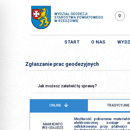
WYDZIAŁ GEODEZJI
STAROSTWA POWIATOWEGO
W RZESZOWIE
START
O NAS
WYDZ
Zgłaszanie prac geodezyjnych
Jak możesz załatwić tę sprawę?
ONLINE
TRADYCYJNIE
Możliwość pobierania materiał
elektronicznej zostaje aut
MAM KONTO
odblokowana przy płatności i
W E-USŁUDZE