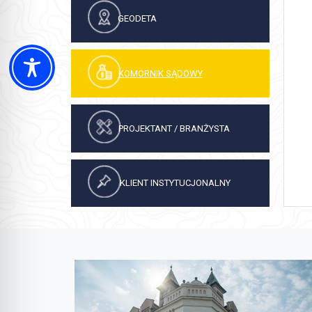
GEODETA
KOMORNIK SĄDOWY
PROJEKTANT / BRANŻYSTA
KLIENT INSTYTUCJONALNY