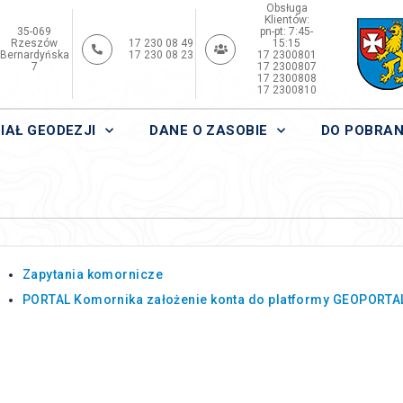
Obsługa
Klientów:
35-069
pn-pt: 7:45-
Rzeszów
17 230 08 49
15:15
Bernardyńska
17 230 08 23
17 2300801
7
17 2300807
17 2300808
17 2300810
IAŁ GEODEZJI
DANE O ZASOBIE
DO POBRAN
Zapytania komornicze
PORTAL Komornika założenie konta do platformy GEOPORTA