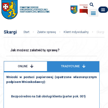
POWIATOWY OŚRODEK
DOKUMENTACJI GEODEZYJNEJ
I KARTOGRAFICZNEJ W RZESZOWIE
DO POBRANIA
WYDZIAŁ GEODEZJI
DANE O ZASOBIE
O NAS
Skargi
Start
Załatw sprawę
Klient indywidualny
Skargi
Jak możesz załatwić tę sprawę?
ONLINE
TRADYCYJNIE
Wnioski w postaci papierowej (opatrzone własnoręcznym
podpisem Wnioskodawcy):
Bezpośrednio na Sali obsługi klienta (parter pok. 001)