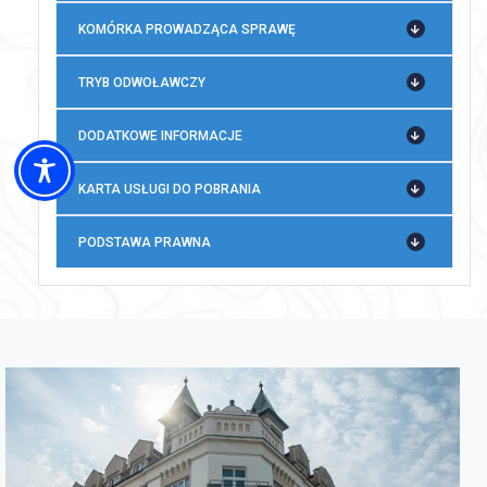
KOMÓRKA PROWADZĄCA SPRAWĘ
TRYB ODWOŁAWCZY
DODATKOWE INFORMACJE
KARTA USŁUGI DO POBRANIA
PODSTAWA PRAWNA