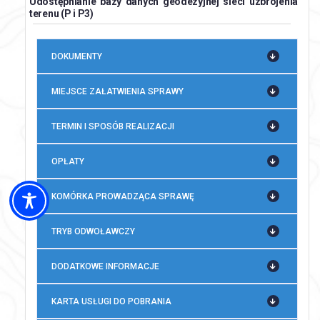
Udostępnianie bazy danych geodezyjnej sieci uzbrojenia
terenu (P i P3)
DOKUMENTY
MIEJSCE ZAŁATWIENIA SPRAWY
TERMIN I SPOSÓB REALIZACJI
OPŁATY
KOMÓRKA PROWADZĄCA SPRAWĘ
TRYB ODWOŁAWCZY
DODATKOWE INFORMACJE
KARTA USŁUGI DO POBRANIA