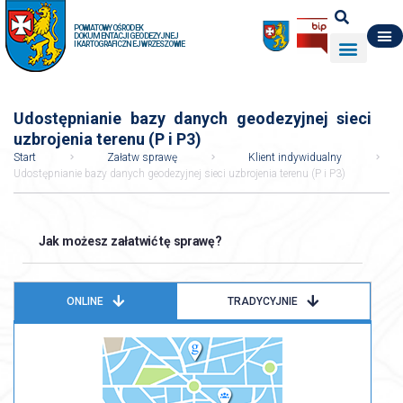
POWIATOWY OŚRODEK
DOKUMENTACJI GEODEZYJNEJ
I KARTOGRAFICZNEJ W RZESZOWIE
DO POBRANIA
WYDZIAŁ GEODEZJI
DANE O ZASOBIE
O NAS
Udostępnianie bazy danych geodezyjnej sieci
uzbrojenia terenu (P i P3)
Start
Załatw sprawę
Klient indywidualny
Udostępnianie bazy danych geodezyjnej sieci uzbrojenia terenu (P i P3)
Jak możesz załatwić tę sprawę?
ONLINE
TRADYCYJNIE