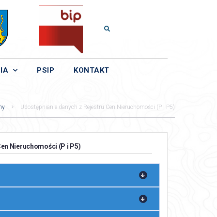
IA
PSIP
KONTAKT
ny
Udostępnianie danych z Rejestru Cen Nieruchomości (P i P5)
en Nieruchomości (P i P5)