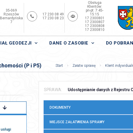
Obsługa
Klientów:
35-069
pn-pt: 7:45-
Rzeszów
17 230 08 49
15:15
Bernardyńska
17 230 08 23
17 2300801
7
17 2300807
17 2300808
17 2300810
IAŁ GEODEZJI
DANE O ZASOBIE
DO POBRAN
chomości (P i P5)
Start
Załatw sprawę
Klient indywidual
SPRAWA:
Udostępnianie danych z Rejestru C
DOKUMENTY
MIEJSCE ZAŁATWIENIA SPRAWY
 usługi