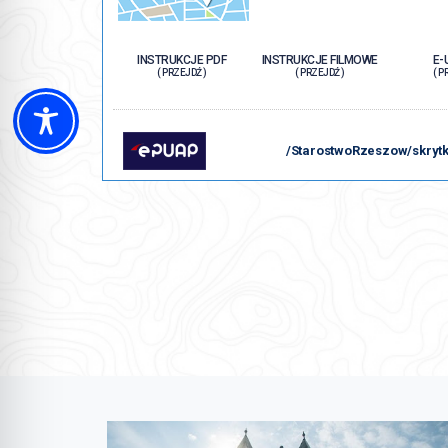
INSTRUKCJE PDF
INSTRUKCJE FILMOWE
E-
( PRZEJDŹ )
( PRZEJDŹ )
( P
/StarostwoRzeszow/skryt