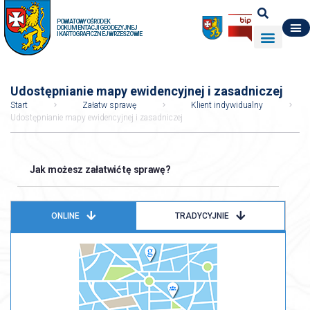
POWIATOWY OŚRODEK
DOKUMENTACJI GEODEZYJNEJ
I KARTOGRAFICZNEJ W RZESZOWIE
DO POBRANIA
WYDZIAŁ GEODEZJI
DANE O ZASOBIE
O NAS
Udostępnianie mapy ewidencyjnej i zasadniczej
Start
Załatw sprawę
Klient indywidualny
Udostępnianie mapy ewidencyjnej i zasadniczej
Jak możesz załatwić tę sprawę?
ONLINE
TRADYCYJNIE