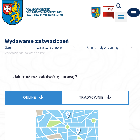
POWIATOWY OŚRODEK
DOKUMENTACJI GEODEZYJNEJ
I KARTOGRAFICZNEJ W RZESZOWIE
DO POBRANIA
WYDZIAŁ GEODEZJI
DANE O ZASOBIE
O NAS
Wydawanie zaświadczeń
Start
Załatw sprawę
Klient indywidualny
Wydawanie zaświadczeń
Jak możesz załatwić tę sprawę?
ONLINE
TRADYCYJNIE