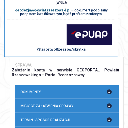
( WYŚLIJ)
geodezja@powiat.rzeszowski.pl
– dokument podpisany
podpisem kwalifikowanym, bądź profilem zaufanym.
/StarostwoRzeszow/skrytka
SPRAWA:
Założenie konta w serwisie GEOPORTAL Powiatu
Rzeszowskiego – Portal Rzeczoznawcy
DOKUMENTY
MIEJSCE ZAŁATWIENIA SPRAWY
TERMIN I SPOSÓB REALIZACJI