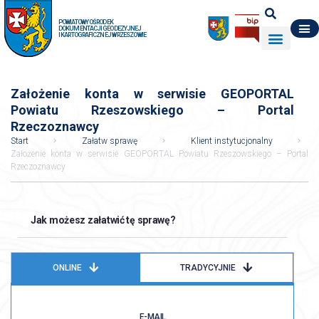
POWIATOWY OŚRODEK
DOKUMENTACJI GEODEZYJNEJ
I KARTOGRAFICZNEJ W RZESZOWIE
DO POBRANIA
WYDZIAŁ GEODEZJI
DANE O ZASOBIE
O NAS
Założenie konta w serwisie GEOPORTAL
Powiatu Rzeszowskiego – Portal
Rzeczoznawcy
Start
Załatw sprawę
Klient instytucjonalny
Założenie konta w serwisie GEOPORTAL Powiatu Rzeszowskiego – Portal
Rzeczoznawcy
Jak możesz załatwić tę sprawę?
ONLINE
TRADYCYJNIE
E-MAIL