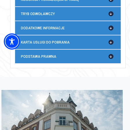
TRYB ODWOŁAWCZY
DODATKOWE INFORMACJE
KARTA USŁUGI DO POBRANIA
PODSTAWA PRAWNA