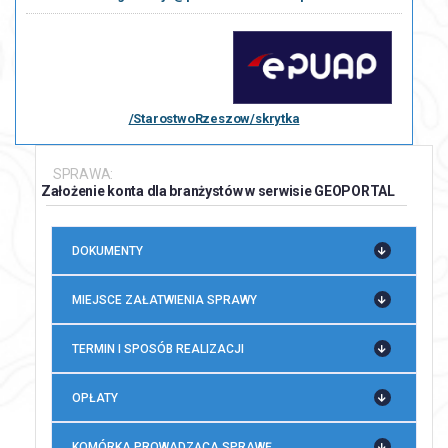
/StarostwoRzeszow/skrytka
SPRAWA:
Założenie konta dla branżystów w serwisie GEOPORTAL
DOKUMENTY
MIEJSCE ZAŁATWIENIA SPRAWY
TERMIN I SPOSÓB REALIZACJI
OPŁATY
KOMÓRKA PROWADZĄCA SPRAWĘ