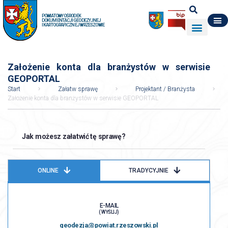
POWIATOWY OŚRODEK
DOKUMENTACJI GEODEZYJNEJ
I KARTOGRAFICZNEJ W RZESZOWIE
DO POBRANIA
WYDZIAŁ GEODEZJI
DANE O ZASOBIE
O NAS
Założenie konta dla branżystów w serwisie
GEOPORTAL
Start
Załatw sprawę
Projektant / Branżysta
Założenie konta dla branżystów w serwisie GEOPORTAL
Jak możesz załatwić tę sprawę?
ONLINE
TRADYCYJNIE
E-MAIL
( WYŚLIJ)
geodezja@powiat.rzeszowski.pl