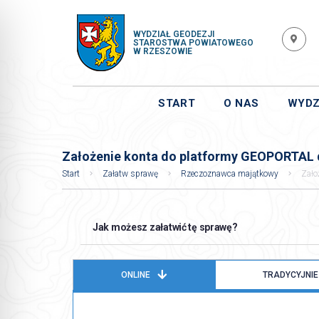
WYDZIAŁ GEODEZJI
STAROSTWA POWIATOWEGO
W RZESZOWIE
START
O NAS
WYDZ
Założenie konta do platformy GEOPORTAL
Start
Załatw sprawę
Rzeczoznawca majątkowy
Zało
Jak możesz załatwić tę sprawę?
ONLINE
TRADYCYJNIE