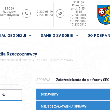
Obsługa
Klientów:
35-069
pn-pt: 7:45-
Rzeszów
17 230 08 49
15:15
Bernardyńska
17 230 08 23
17 2300801
7
17 2300807
17 2300808
17 2300810
IAŁ GEODEZJI
DANE O ZASOBIE
DO POBRAN
 dla Rzeczoznawcy
żenie konta do platformy GEOPORTAL dla Rzeczoznawcy
SPRAWA:
Założenie konta do platformy G
DOKUMENTY
MIEJSCE ZAŁATWIENIA SPRAWY