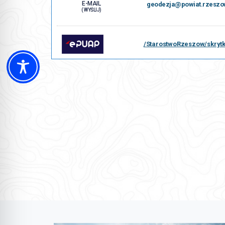
E-MAIL
geodezja@powiat.rzeszow
( WYŚLIJ)
/StarostwoRzeszow/skryt