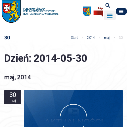
POWIATOWY OŚRODEK
DOKUMENTACJI GEODEZYJNEJ
I KARTOGRAFICZNEJ W RZESZOWIE
DO POBRANIA
WYDZIAŁ GEODEZJI
DANE O ZASOBIE
O NAS
30
Start
2014
maj
30
Dzień:
2014-05-30
maj, 2014
30
maj