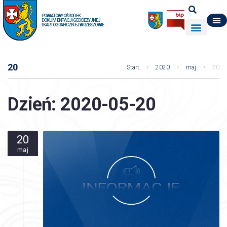
POWIATOWY OŚRODEK
DOKUMENTACJI GEODEZYJNEJ
I KARTOGRAFICZNEJ W RZESZOWIE
DO POBRANIA
WYDZIAŁ GEODEZJI
DANE O ZASOBIE
O NAS
20
Start
2020
maj
20
Dzień:
2020-05-20
20
maj