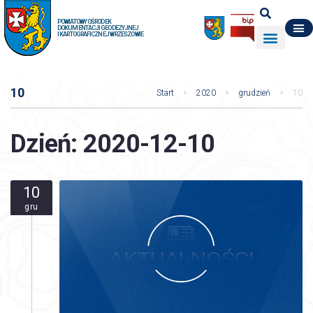
POWIATOWY OŚRODEK
DOKUMENTACJI GEODEZYJNEJ
I KARTOGRAFICZNEJ W RZESZOWIE
DO POBRANIA
WYDZIAŁ GEODEZJI
DANE O ZASOBIE
O NAS
10
Start
2020
grudzień
10
Dzień:
2020-12-10
10
gru