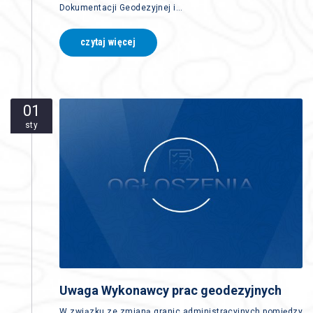
Dokumentacji Geodezyjnej i…
czytaj więcej
01
sty
Uwaga Wykonawcy prac geodezyjnych
W związku ze zmianą granic administracyjnych pomiędzy