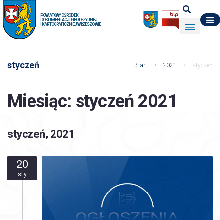
POWIATOWY OŚRODEK
DOKUMENTACJI GEODEZYJNEJ
I KARTOGRAFICZNEJ W RZESZOWIE
DO POBRANIA
WYDZIAŁ GEODEZJI
DANE O ZASOBIE
O NAS
styczeń
Start
2021
styczeń
Miesiąc:
styczeń 2021
styczeń, 2021
20
sty