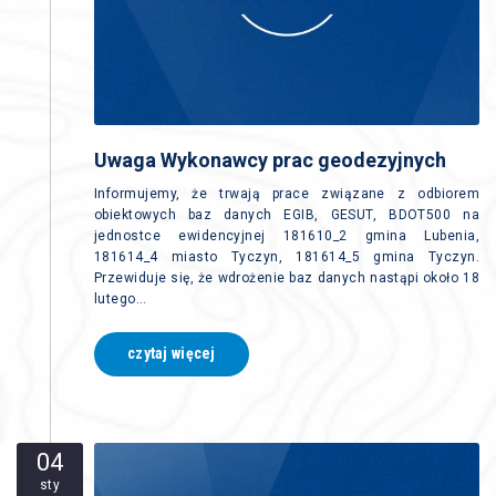
Uwaga Wykonawcy prac geodezyjnych
Informujemy, że trwają prace związane z odbiorem
obiektowych baz danych EGIB, GESUT, BDOT500 na
jednostce ewidencyjnej 181610_2 gmina Lubenia,
181614_4 miasto Tyczyn, 181614_5 gmina Tyczyn.
Przewiduje się, że wdrożenie baz danych nastąpi około 18
lutego…
czytaj więcej
04
sty