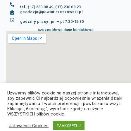
tel.:
(17) 230 08 49, (17) 230 08 23
geodezja@powiat.rzeszowski.pl
godziny pracy:
pn – pt 7:30-15:30
szczegółowe dane kontaktowe
Używamy plików cookie na naszej stronie internetowej,
aby zapewnić Ci najbardziej odpowiednie wrażenia dzięki
zapamiętywaniu Twoich preferencji i powtarzaniu wizyt.
Klikając „Akceptuję”, wyrażasz zgodę na użycie
WSZYSTKICH plików cookie.
© Copyright 2022, Wszelkie prawa zastrzeżone
Ustawienia Cookies
ZAAKCEPTUJ
Deklaracja dostępności