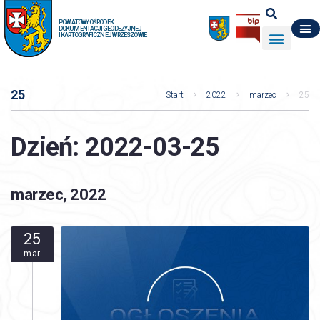
POWIATOWY OŚRODEK
DOKUMENTACJI GEODEZYJNEJ
I KARTOGRAFICZNEJ W RZESZOWIE
DO POBRANIA
WYDZIAŁ GEODEZJI
DANE O ZASOBIE
O NAS
25
Start
2022
marzec
25
Dzień:
2022-03-25
marzec, 2022
25
mar