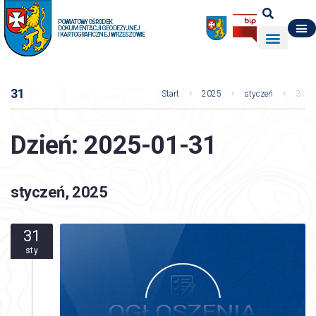
POWIATOWY OŚRODEK
DOKUMENTACJI GEODEZYJNEJ
I KARTOGRAFICZNEJ W RZESZOWIE
DO POBRANIA
WYDZIAŁ GEODEZJI
DANE O ZASOBIE
O NAS
31
Start
2025
styczeń
31
Dzień:
2025-01-31
styczeń, 2025
31
sty