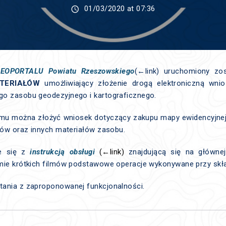
01/03/2020 at 07:36
EOPORTALU Powiatu Rzeszowskiego
(←link) uruchomiony zo
TERIAŁÓW
umożliwiający złożenie drogą elektroniczną wni
o zasobu geodezyjnego i kartograficznego.
u można złożyć wniosek dotyczący zakupu mapy ewidencyjnej i
tów oraz innych materiałów zasobu.
ie się z
instrukcją obsługi
(←link)
znajdującą się na główne
mie krótkich filmów podstawowe operacje wykonywane przy skł
ania z zaproponowanej funkcjonalności.