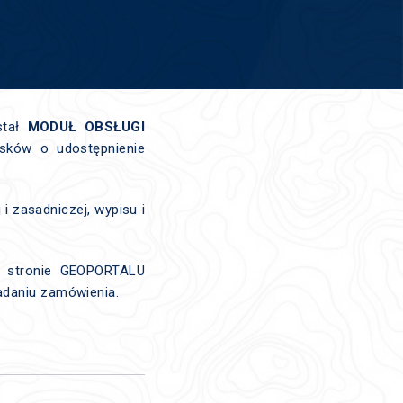
stał
MODUŁ OBSŁUGI
osków o udostępnienie
 zasadniczej, wypisu i
j stronie GEOPORTALU
adaniu zamówienia.