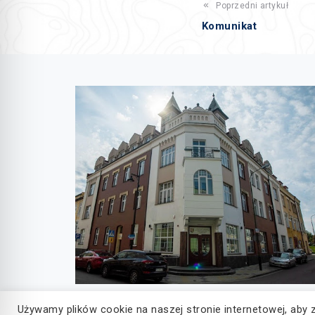
Poprzedni artykuł
Komunikat
Używamy plików cookie na naszej stronie internetowej, aby 
© Copyright 2022, Wszelkie prawa zastrzeżone