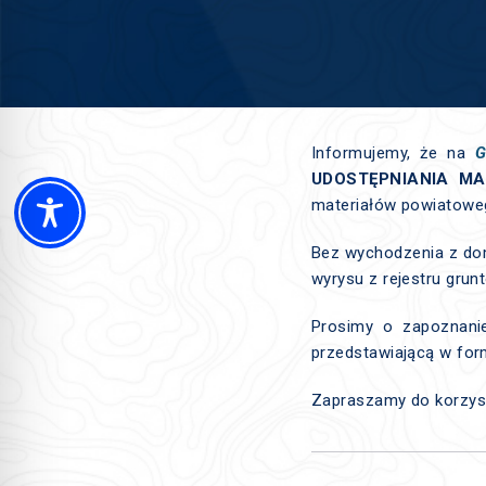
Informujemy, że na
G
UDOSTĘPNIANIA MA
materiałów powiatoweg
Bez wychodzenia z dom
wyrysu z rejestru grun
Prosimy o zapoznan
przedstawiającą w for
Zapraszamy do korzyst