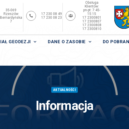
Obsługa
Klientów:
35-069
pn-pt: 7:45-
Rzeszów
17 230 08 49
15:15
Bernardyńska
17 230 08 23
17 2300801
7
17 2300807
17 2300808
17 2300810
IAŁ GEODEZJI
DANE O ZASOBIE
DO POBRAN
AKTUALNOŚCI
Informacja