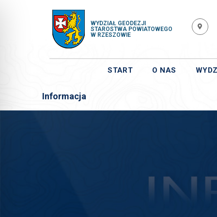
WYDZIAŁ GEODEZJI
STAROSTWA POWIATOWEGO
W RZESZOWIE
START
O NAS
WYDZ
Informacja