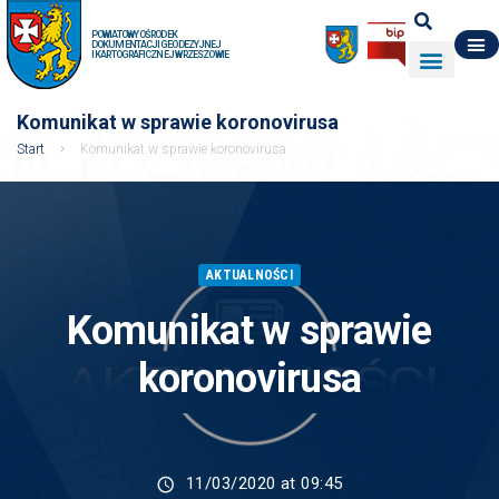
POWIATOWY OŚRODEK
DOKUMENTACJI GEODEZYJNEJ
I KARTOGRAFICZNEJ W RZESZOWIE
DO POBRANIA
WYDZIAŁ GEODEZJI
DANE O ZASOBIE
O NAS
Komunikat w sprawie koronovirusa
Start
Komunikat w sprawie koronovirusa
AKTUALNOŚCI
Komunikat w sprawie
koronovirusa
11/03/2020 at 09:45