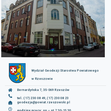
Wydział Geodezji Starostwa Powiatowego
w Rzeszowie
Bernardyńska 7, 35-069 Rzeszów
tel.:
(17) 230 08 49, (17) 230 08 23
geodezja@powiat.rzeszowski.pl
godziny pracy:
pn – pt 7:30-15:30