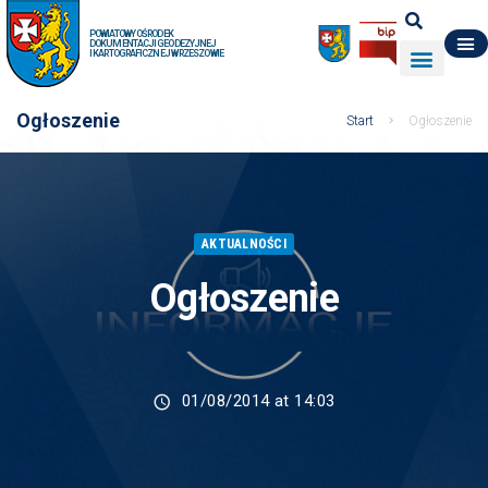
POWIATOWY OŚRODEK
DOKUMENTACJI GEODEZYJNEJ
I KARTOGRAFICZNEJ W RZESZOWIE
DO POBRANIA
WYDZIAŁ GEODEZJI
DANE O ZASOBIE
O NAS
Ogłoszenie
Start
Ogłoszenie
AKTUALNOŚCI
Ogłoszenie
01/08/2014 at 14:03