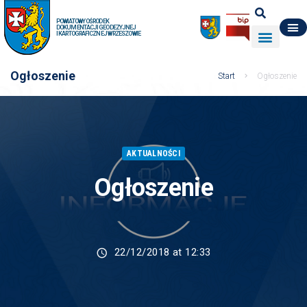
POWIATOWY OŚRODEK
DOKUMENTACJI GEODEZYJNEJ
I KARTOGRAFICZNEJ W RZESZOWIE
DO POBRANIA
WYDZIAŁ GEODEZJI
DANE O ZASOBIE
O NAS
Ogłoszenie
Start
Ogłoszenie
AKTUALNOŚCI
Ogłoszenie
22/12/2018 at 12:33