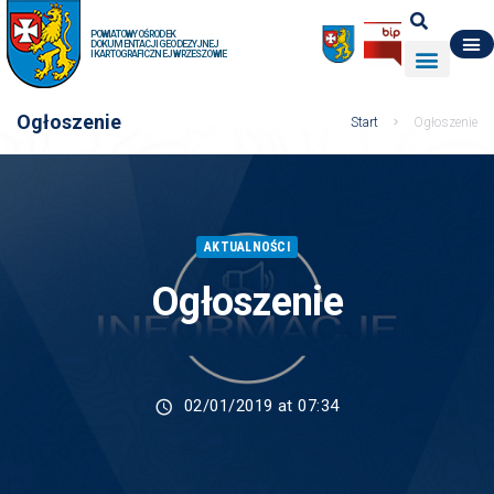
POWIATOWY OŚRODEK
DOKUMENTACJI GEODEZYJNEJ
I KARTOGRAFICZNEJ W RZESZOWIE
DO POBRANIA
WYDZIAŁ GEODEZJI
DANE O ZASOBIE
O NAS
Ogłoszenie
Start
Ogłoszenie
AKTUALNOŚCI
Ogłoszenie
02/01/2019 at 07:34