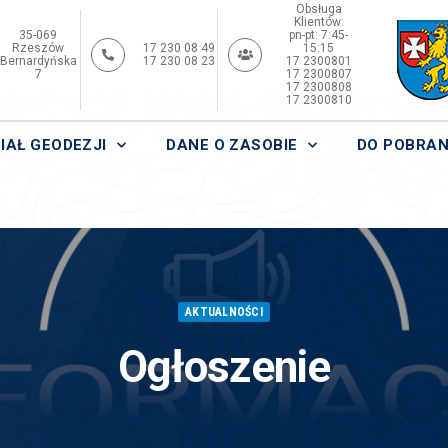
Obsługa
Klientów:
35-069
pn-pt: 7:45-
Rzeszów
17 230 08 49
15:15
Bernardyńska
17 230 08 23
17 2300801
7
17 2300807
17 2300808
17 2300810
IAŁ GEODEZJI
DANE O ZASOBIE
DO POBRAN
AKTUALNOŚCI
Ogłoszenie