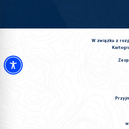
W związku z roz
Kartogr
Zesp
Przyj
w