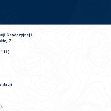
ji Geodezyjnej i
kiej 7 –
 111)
ntacji
).