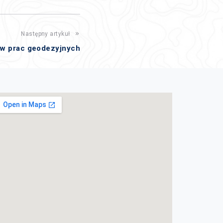
Następny artykuł
ów prac geodezyjnych