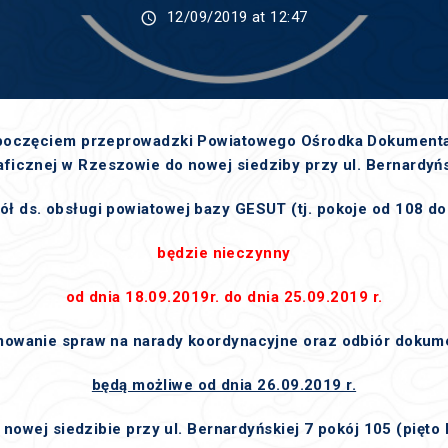
12/09/2019 at 12:47
poczęciem przeprowadzki Powiatowego Ośrodka Dokumentac
aficznej w Rzeszowie do nowej siedziby przy ul. Bernardyńs
ół ds. obsługi powiatowej bazy GESUT (tj. pokoje od 108 do
będzie nieczynny
od dnia 18.09.2019r. do dnia 25.09.2019 r.
mowanie spraw na narady koordynacyjne oraz odbiór dokume
będą możliwe od dnia 26.09.2019 r.
 nowej siedzibie przy ul. Bernardyńskiej 7 pokój 105 (pięto I