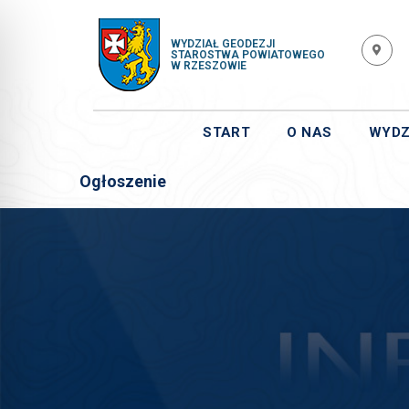
WYDZIAŁ GEODEZJI
STAROSTWA POWIATOWEGO
W RZESZOWIE
START
O NAS
WYDZ
Ogłoszenie