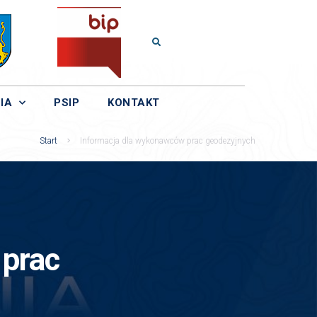
IA
PSIP
KONTAKT
Start
Informacja dla wykonawców prac geodezyjnych
 prac