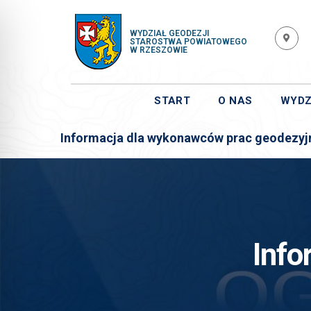
WYDZIAŁ GEODEZJI
STAROSTWA POWIATOWEGO
W RZESZOWIE
START
O NAS
WYDZ
Informacja dla wykonawców prac geodezyj
Info