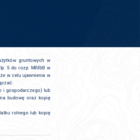
 użytków gruntowych w
lp. 5 do rozp. MRRiB w
że w celu ujawnienia w
ączać:
o i gospodarczego) lub
 na budowę oraz kopię
atku rolnego lub kopię