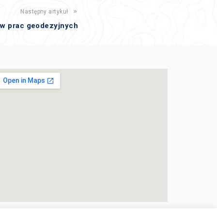
Następny artykuł
ów prac geodezyjnych