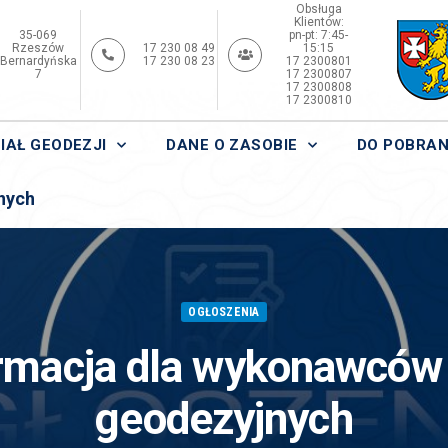
Obsługa
Klientów:
35-069
pn-pt: 7:45-
Rzeszów
17 230 08 49
15:15
Bernardyńska
17 230 08 23
17 2300801
7
17 2300807
17 2300808
17 2300810
IAŁ GEODEZJI
DANE O ZASOBIE
DO POBRAN
nych
OGŁOSZENIA
rmacja dla wykonawców
geodezyjnych