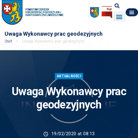
POWIATOWY OŚRODEK
DOKUMENTACJI GEODEZYJNEJ
I KARTOGRAFICZNEJ W RZESZOWIE
DO POBRANIA
WYDZIAŁ GEODEZJI
DANE O ZASOBIE
O NAS
Uwaga Wykonawcy prac geodezyjnych
Start
Uwaga Wykonawcy prac geodezyjnych
AKTUALNOŚCI
Uwaga Wykonawcy prac
geodezyjnych
19/02/2020 at 08:13