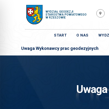
WYDZIAŁ GEODEZJI
STAROSTWA POWIATOWEGO
W RZESZOWIE
START
O NAS
WYDZ
Uwaga Wykonawcy prac geodezyjnych
Uwaga 