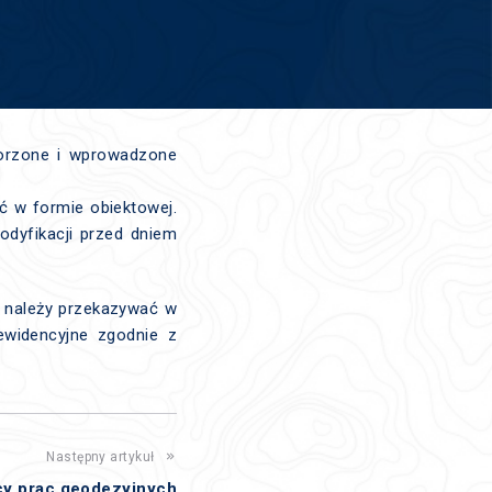
worzone i wprowadzone
ć w formie obiektowej.
dyfikacji przed dniem
) należy przekazywać w
ewidencyjne zgodnie z
Następny artykuł
y prac geodezyjnych