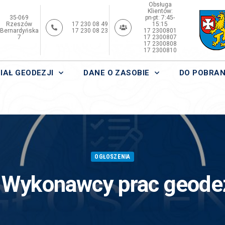
Obsługa
Klientów:
35-069
pn-pt: 7:45-
Rzeszów
17 230 08 49
15:15
Bernardyńska
17 230 08 23
17 2300801
7
17 2300807
17 2300808
17 2300810
IAŁ GEODEZJI
DANE O ZASOBIE
DO POBRAN
OGŁOSZENIA
Wykonawcy prac geode