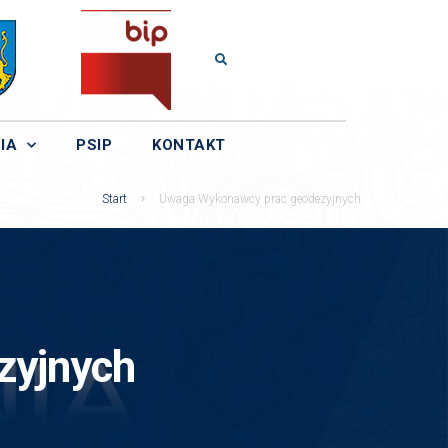
IA
PSIP
KONTAKT
Start
Uwaga Wykonawcy prac geodezyjnych
zyjnych