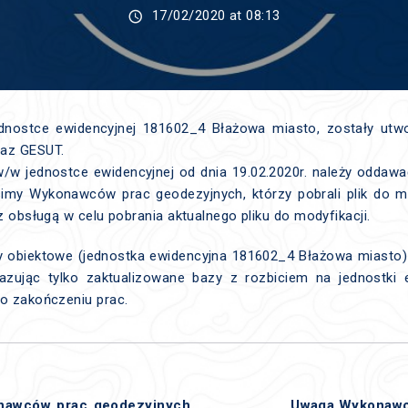
17/02/2020 at 08:13
ednostce ewidencyjnej 181602_4 Błażowa miasto, zostały ut
raz GESUT.
 w/w jednostce ewidencyjnej od dnia 19.02.2020r. należy oddawa
imy Wykonawców prac geodezyjnych, którzy pobrali plik do mo
 z obsługą w celu pobrania aktualnego pliku do modyfikacji.
zy obiektowe (jednostka ewidencyjna 181602_4 Błażowa miasto
azując tylko zaktualizowane bazy z rozbiciem na jednostki 
 o zakończeniu prac.
onawców prac geodezyjnych
Uwaga Wykonawc