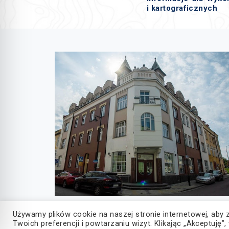
i kartograficznych
Używamy plików cookie na naszej stronie internetowej, aby 
© Copyright 2022, Wszelkie prawa zastrzeżone
Twoich preferencji i powtarzaniu wizyt. Klikając „Akceptuj