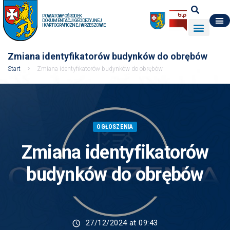
POWIATOWY OŚRODEK
DOKUMENTACJI GEODEZYJNEJ
I KARTOGRAFICZNEJ W RZESZOWIE
DO POBRANIA
WYDZIAŁ GEODEZJI
DANE O ZASOBIE
O NAS
Zmiana identyfikatorów budynków do obrębów
Start
Zmiana identyfikatorów budynków do obrębów
OGŁOSZENIA
Zmiana identyfikatorów
budynków do obrębów
27/12/2024 at 09:43