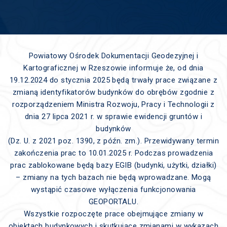
Powiatowy Ośrodek Dokumentacji Geodezyjnej i
Kartograficznej w Rzeszowie informuje że, od dnia
19.12.2024 do stycznia 2025 będą trwały prace związane z
zmianą identyfikatorów budynków do obrębów zgodnie z
rozporządzeniem Ministra Rozwoju, Pracy i Technologii z
dnia 27 lipca 2021 r. w sprawie ewidencji gruntów i
budynków
(Dz. U. z 2021 poz. 1390, z późn. zm.). Przewidywany termin
zakończenia prac to 10.01.2025 r. Podczas prowadzenia
prac zablokowane będą bazy EGIB (budynki, użytki, działki)
– zmiany na tych bazach nie będą wprowadzane. Mogą
wystąpić czasowe wyłączenia funkcjonowania
GEOPORTALU.
Wszystkie rozpoczęte prace obejmujące zmiany w
obiektach budynkowych i skutkujące zmianami w wykazach